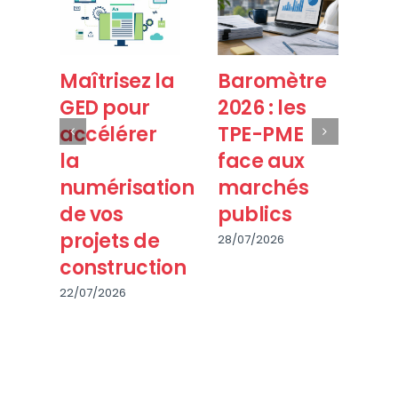
Maîtrisez la
Baromètre
Be
GED pour
2026 : les
Re
accélérer
TPE-PME
le
la
face aux
fo
numérisation
marchés
p
de vos
publics
s
projets de
2
28/07/2026
construction
28/
22/07/2026