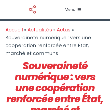
Passer
Menu
au
contenu
Le BIM
Accueil
»
Actualités
»
Actus
»
Souveraineté numérique : vers une
Nos services
coopération renforcée entre État,
marché et communs
Ressources
Souveraineté
Actualités
numérique : vers
À propos
une coopération
renforcée entre État,
marché et