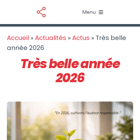
Passer
Menu
au
contenu
Le BIM
Accueil
»
Actualités
»
Actus
»
Très belle
année 2026
Nos services
Très belle année
Ressources
2026
Actualités
À propos