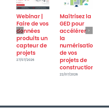
Webinar |
Maîtrisez la
B
Faire de vos
GED pour
20
données
accélérer
T
produits un
la
fa
capteur de
numérisation
m
projets
de vos
pu
projets de
27/07/2026
28/
construction
22/07/2026