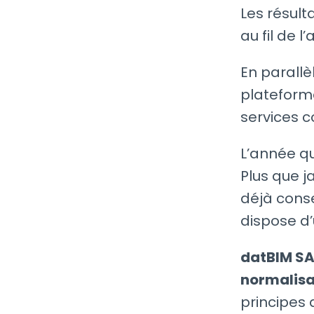
Les résult
au fil de l
En parallè
plateforme
services co
L’année qu
Plus que j
déjà cons
dispose d
datBIM SA
normalisa
principes 