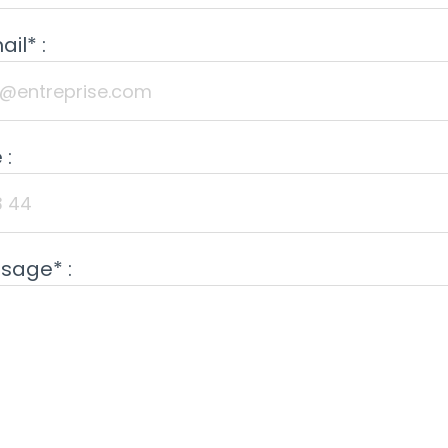
il* :
 :
sage* :