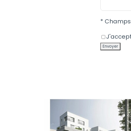
* Champs 
J'accep