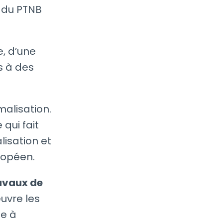
b du PTNB
e, d’une
s à des
malisation.
qui fait
isation et
ropéen.
avaux de
uvre les
se à