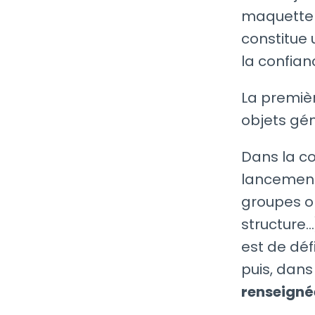
maquette 
constitue 
la confian
La premièr
objets gén
Dans la co
lancement
groupes o
structure…
est de déf
puis, dan
renseigné