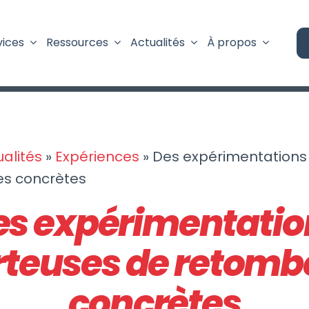
vices
Ressources
Actualités
À propos
ualités
»
Expériences
»
Des expérimentations
s concrètes
es expérimentatio
rteuses de retomb
concrètes