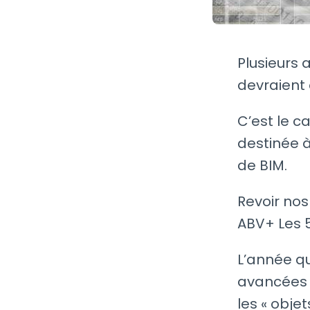
Plusieurs 
devraient 
C’est le c
destinée à
de BIM.
Revoir nos
ABV+ Les 5
L’année qu
avancées 
les « obje