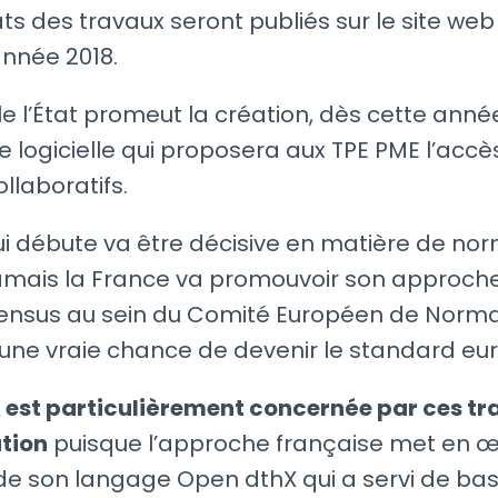
ats des travaux seront publiés sur le site we
’année 2018.
le l’État promeut la création, dès cette anné
 logicielle qui proposera aux TPE PME l’accè
llaboratifs.
i débute va être décisive en matière de nor
amais la France va promouvoir son approche 
ensus au sein du Comité Européen de Normal
’une vraie chance de devenir le standard eu
 est particulièrement concernée par ces tr
tion
puisque l’approche française met en œ
de son langage Open dthX qui a servi de ba