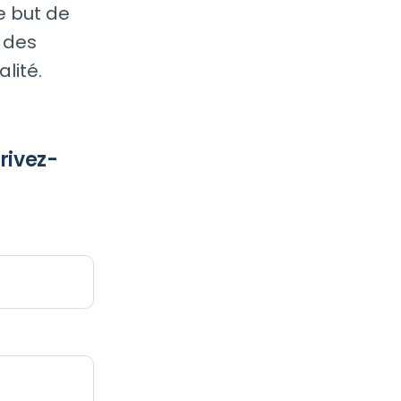
e but de
e des
lité.
rivez-