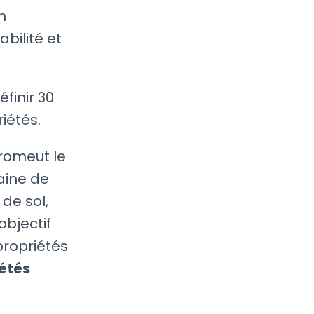
n
bilité et
finir 30
iétés.
promeut le
aine de
de sol,
objectif
propriétés
iétés