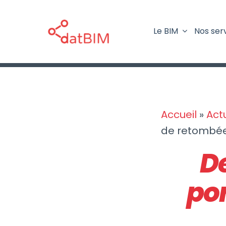
Passer
au
Le BIM
Nos ser
contenu
Accueil
»
Act
de retombée
D
po