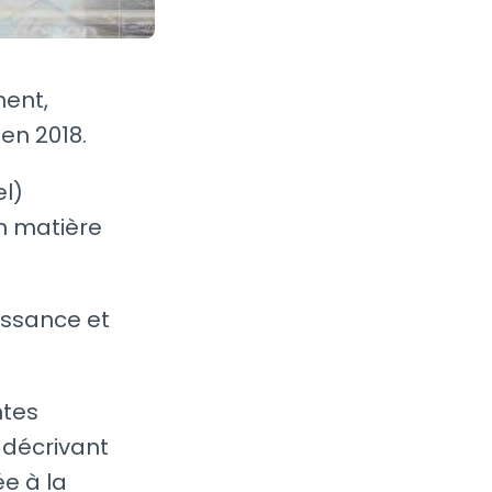
ment,
en 2018.
el)
n matière
issance et
ntes
 décrivant
e à la