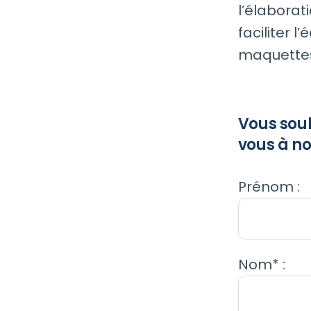
l’élaborat
faciliter 
maquettes
Vous souh
vous à no
Prénom :
Nom* :