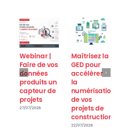
Webinar |
Maîtrisez la
B
Faire de vos
GED pour
20
données
accélérer
T
produits un
la
fa
capteur de
numérisation
m
projets
de vos
pu
projets de
27/07/2026
28/
construction
22/07/2026