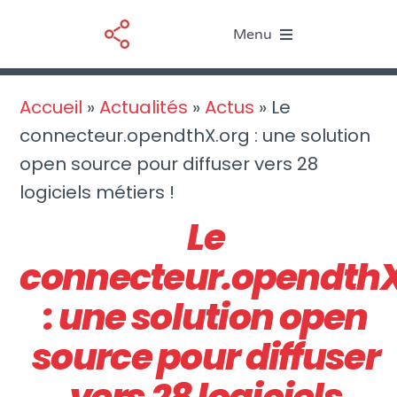
Passer
Menu
au
contenu
Le BIM
Accueil
»
Actualités
»
Actus
»
Le
connecteur.opendthX.org : une solution
Nos services
open source pour diffuser vers 28
logiciels métiers !
Ressources
Le
Actualités
connecteur.opendthX
À propos
: une solution open
source pour diffuser
vers 28 logiciels