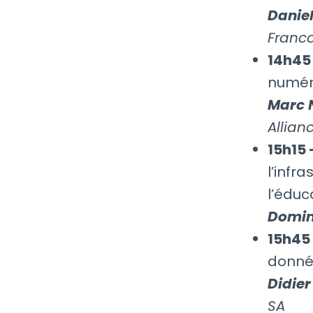
Daniel
Franco
14h45 
numér
Marc 
Allian
15h15 
l’infr
l’éduc
Domin
15h45 
donnée
Didie
SA