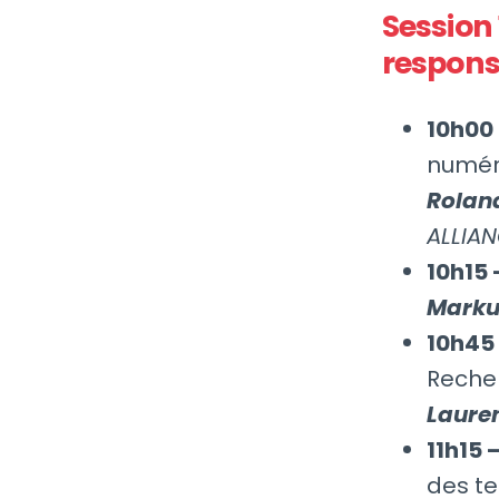
Session 
respons
10h00 
numéri
Rolan
ALLIA
10h15 
Marku
10h45 
Reche
Laure
11h15 
des ter