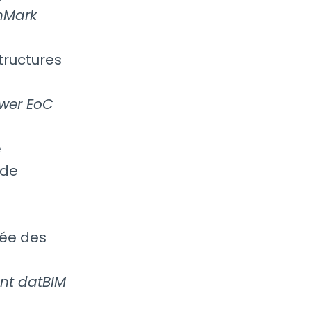
nMark
tructures
ower EoC
e
 de
sée des
ent datBIM