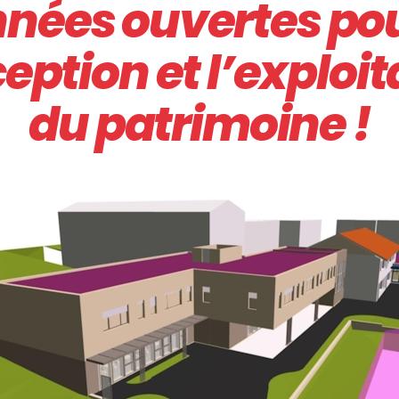
nées ouvertes pou
eption et l’exploit
du patrimoine !