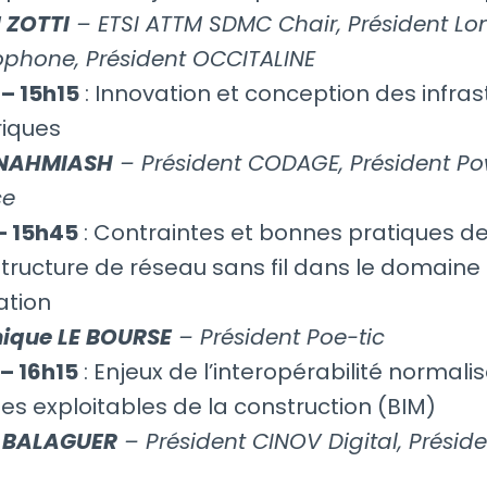
 ZOTTI
– ETSI ATTM SDMC Chair, Président Lo
phone, Président OCCITALINE
– 15h15
: Innovation et conception des infras
iques
NAHMIASH
– Président CODAGE, Président P
ce
– 15h45
: Contraintes et bonnes pratiques d
astructure de réseau sans fil dans le domaine
ation
ique LE BOURSE
– Président Poe-tic
– 16h15
: Enjeux de l’interopérabilité normali
s exploitables de la construction (BIM)
r BALAGUER
– Président CINOV Digital, Présid