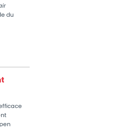
ir
le du
nt
efficace
ent
open