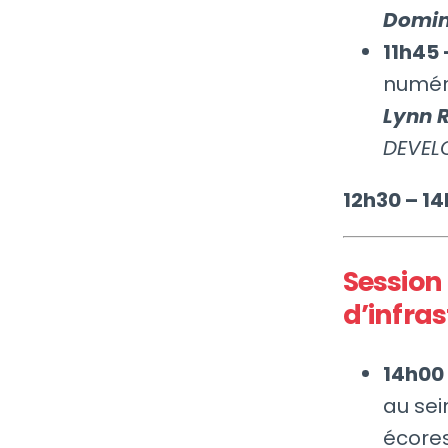
Domin
11h45 
numér
Lynn 
DEVEL
12h30 – 1
Session 
d’infras
14h00
au sei
écore