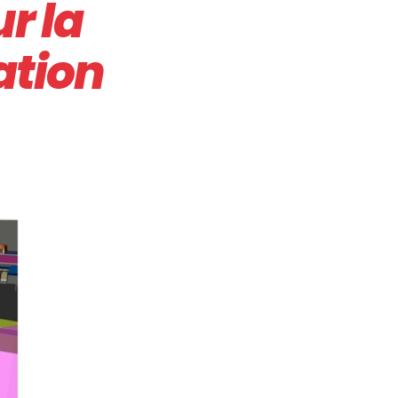
r la
ation