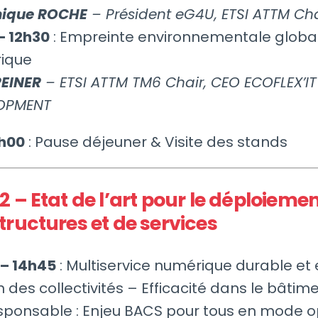
ique ROCHE
– Président eG4U, ETSI ATTM Cha
– 12h30
: Empreinte environnementale globa
ique
REINER
– ETSI ATTM TM6 Chair, CEO ECOFLEX’IT
OPMENT
4h00
: Pause déjeuner & Visite des stands
2 – Etat de l’art pour le déploieme
tructures et de services
 – 14h45
: Multiservice numérique durable et 
n des collectivités – Efficacité dans le bâtim
sponsable : Enjeu BACS pour tous en mode 