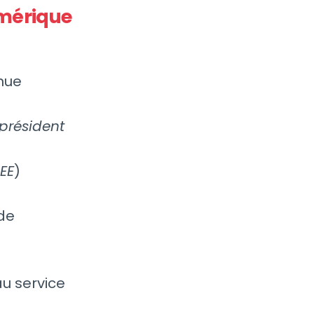
numérique
nue
-président
EE
)
de
u service