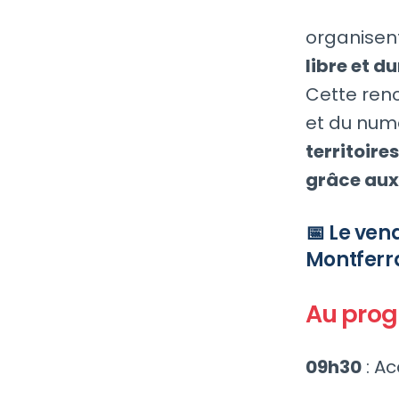
organisen
libre et d
Cette renc
et du num
territoire
grâce aux
📅 Le ven
Montferr
Au pro
09h30
: Ac