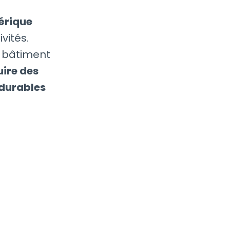
rique
vités.
u bâtiment
uire des
 durables