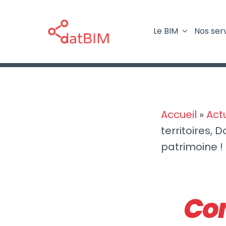
Passer
au
Le BIM
Nos ser
contenu
Accueil
»
Act
territoires, 
patrimoine !
Con