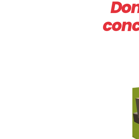
Don
conc