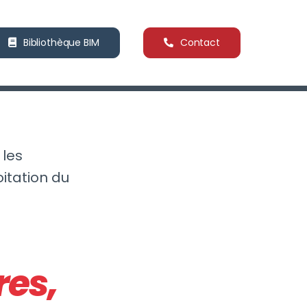
Bibliothèque BIM
Contact
 les
oitation du
res,