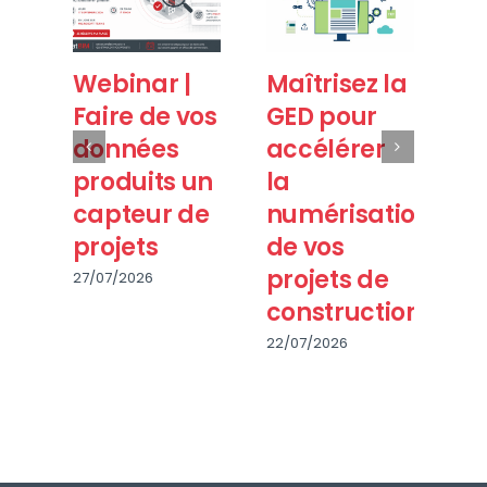
Webinar |
Maîtrisez la
B
Faire de vos
GED pour
20
données
accélérer
T
produits un
la
fa
capteur de
numérisation
m
projets
de vos
pu
projets de
27/07/2026
28/
construction
22/07/2026