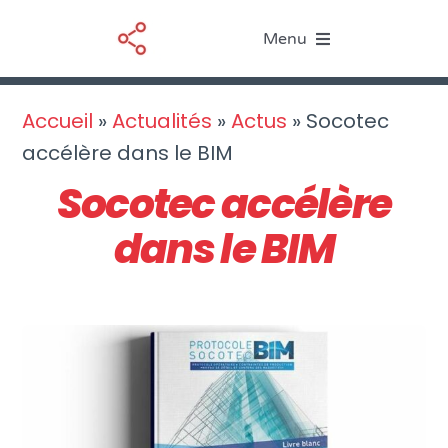
Passer
Menu
au
contenu
Le BIM
Accueil
»
Actualités
»
Actus
»
Socotec
accélère dans le BIM
Nos services
Socotec accélère
Ressources
dans le BIM
Actualités
À propos